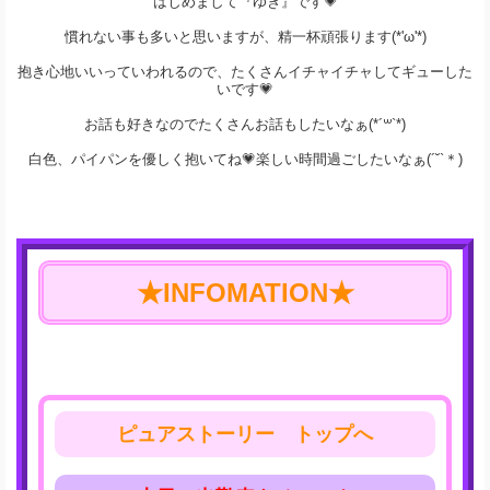
はじめまして『ゆき』です💗
慣れない事も多いと思いますが、精一杯頑張ります(*'ω'*)
抱き心地いいっていわれるので、たくさんイチャイチャしてギューした
いです💗
お話も好きなのでたくさんお話もしたいなぁ(*´꒳`*)
白色、パイパンを優しく抱いてね💗楽しい時間過ごしたいなぁ(´˘`＊)
★INFOMATION★
ピュアストーリー トップへ