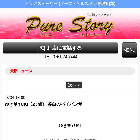
ピュアストーリー (ソープ・ヘルス/石川県片山津)
お店に電話する
TEL.0761-74-7444
最新ニュース
次へ >
8/04 16:00
ゆき💗YUKI〔23歳〕 美白のパイパン💗
ゆき💗YUKI