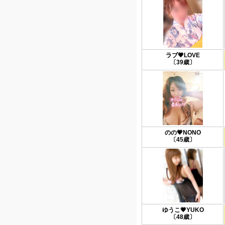
ラブ💗LOVE
〔39歳〕
のの💗NONO
〔45歳〕
ゆうこ💗YUKO
〔48歳〕