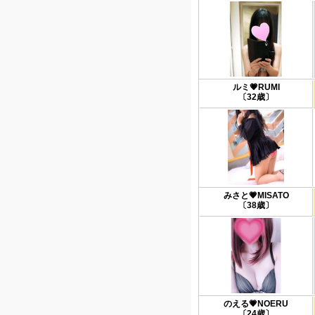
ルミ💗RUMI
〔32歳〕
みさと💗MISATO
〔38歳〕
のえる💗NOERU
〔24歳〕