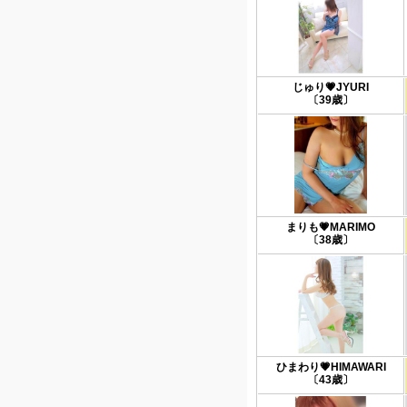
じゅり💗JYURI
〔39歳〕
まりも💗MARIMO
〔38歳〕
ひまわり💗HIMAWARI
〔43歳〕