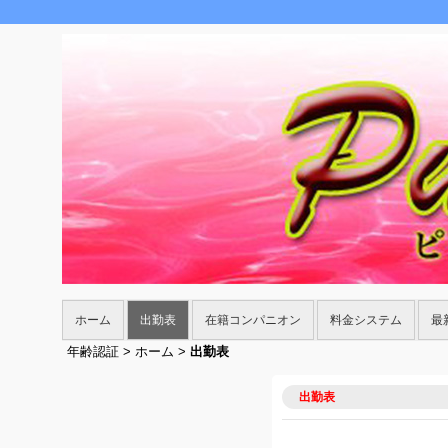
ホーム
出勤表
在籍コンパニオン
料金システム
最
年齢認証
>
ホーム
>
出勤表
出勤表