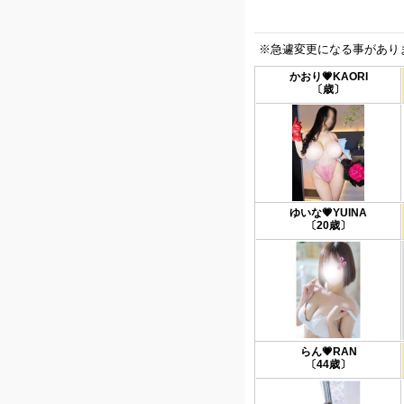
※急遽変更になる事があり
かおり💗KAORI
〔歳〕
ゆいな💗YUINA
〔20歳〕
らん💗RAN
〔44歳〕