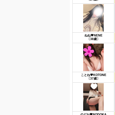
ねね💗NENE
〔38歳〕
ことね💗KOTONE
〔37歳〕
のどか💗NODOKA